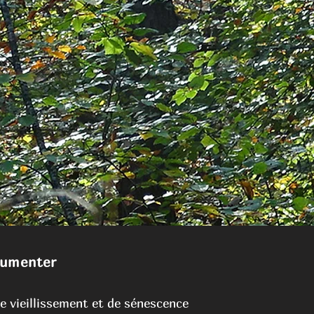
cumenter
e vieillissement et de sén
esce
nce