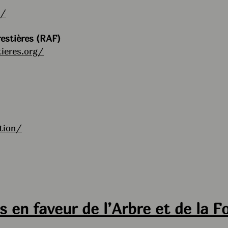
g/
restières (RAF)
ieres.org/
tion/
s en faveur de l’Arbre et de la F