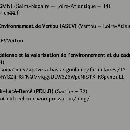
 (GMN)
(Saint-Nazaire – Loire-Atlantique – 44)
ien44.fr
'Environnement de Vertou (ASEV)
(Vertou – Loire-Atlan
SEVVertou
défense et la valorisation de l’environnement et du cadr
4)
sociations/apdve-a-basse-goulaine/formulaires/1?
wh7SZijH8FNQMviqgyULW6Z6WpeNlSTX-K8pvnBdLI
ir-Lucé-Bercé (PELLB)
(Sarthe – 72)
ntloirluceberce.wordpress.com/blog/