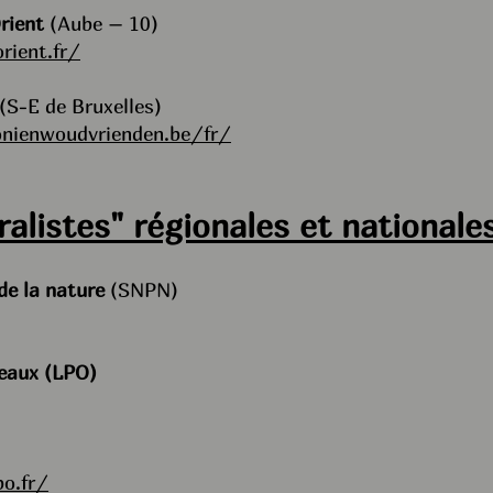
rient
(Aube – 10)
rient.fr/
(S-E de Bruxelles)
nienwoudvrienden.be/fr/
alistes" régionales et nationale
de la nature
(SNPN)
seaux (LPO)
po.fr/