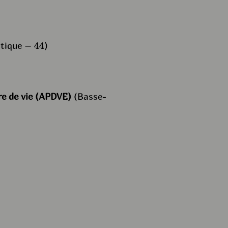
tique – 44)
e de vie
(APDVE)
(Basse-