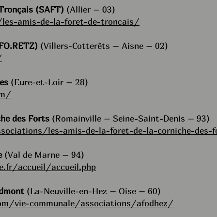
 Tronçais (SAFT)
(Allier – 03)
les-amis-de-la-foret-de-troncais/
A.FO.RETZ)
(Villers-Cotterêts – Aisne – 02)
/
es
(Eure-et-Loir – 28)
om/
che des Forts
(Romainville – Seine-Saint-Denis – 93)
ciations/les-amis-de-la-foret-de-la-corniche-des-f
e
(Val de Marne – 94)
e.fr/accueil/accueil.php
oidmont
(La-Neuville-en-Hez – Oise – 60)
com/vie-communale/associations/afodhez/