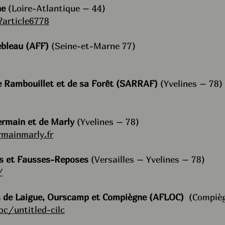
ne
(Loire-Atlantique – 44)
?article6778
ebleau (AFF)
(Seine-et-Marne 77)
e Rambouillet et de sa Forêt (SARRAF)
(Yvelines – 78)
ermain et de Marly
(Yvelines – 78)
mainmarly.fr
es et Fausses-Reposes
(Versailles – Yvelines – 78)
/
ts de Laigue, Ourscamp et Compiègne (AFLOC)
(Compièg
oc/untitled-cilc