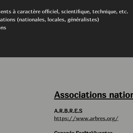
nts à caractère officiel, scientifique, techni
que, etc.
ations (nationales, locales, g
énéralistes)
ons
Associations nation
A.R.B.R.E.S
https://www.arbres.org/