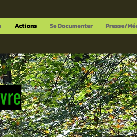
s
Actions
Se Documenter
Presse/Mé
âvre