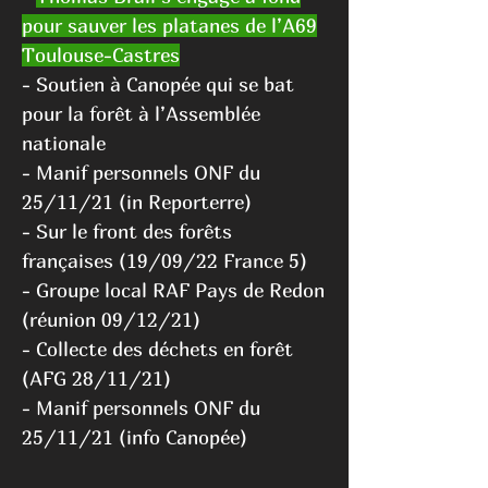
pour sauver les platanes de l’A69
Toulouse-Castres
-
Soutien à Can
opée qui se bat
pour la forêt à l’Assemblée
nationale
-
Ma
nif personnels ONF du
25/11/21 (in Reporterre
)
-
Sur le fr
ont des forêts
franç
aises (19/09/22 France
5
)
-
Groupe local RAF Pays de Redon
(réunion 09/12/21)
-
Collecte des déchets en forêt
(AFG 28/11/21)
-
Manif personnels ONF du
25/11/21 (info Canopée)