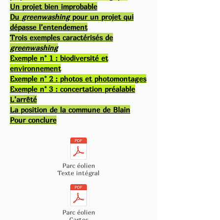
Un projet bien improbable
Du
greenwashing
pour un projet qui
dépasse l’entendement
Trois exemples caractérisés de
greenwashing
Exemple n° 1 : biodiversité et
environnement
Exemple n° 2 : photos et photomontages
Exemple n° 3 : concertation préalable
L’arrêté
La position de la commune de Blain
Pour conclure
Parc éolien
Texte intégral
Parc éolien
Cartes