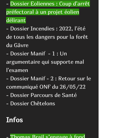
-
Dossier Eoliennes : Coup d'arrêt
préfectoral à un projet éolien
délirant
- Dossier Incendies :
2022, l
'été
de tous les dangers pour la forêt
du G
âvre
-
Dossier Manif - 1 : Un
argumentaire qui supporte mal
l'examen
-
Dossier Manif - 2 : Retour sur le
communiqué ONF du 26/05/22
-
Dossier Parcours de Santé
-
Dossier Chêtelons
I
nfos
-
Thomas Brail s’engage à fond