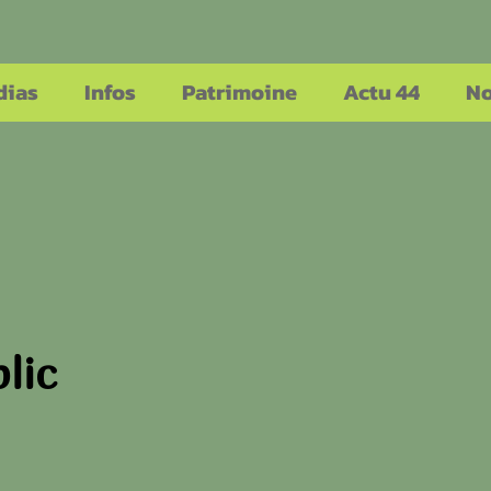
dias
Infos
Patrimoine
Actu 44
No
lic