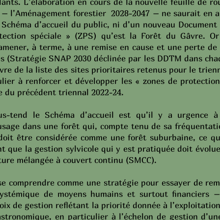
ants. L’élaboration en cours de la nouvelle feuille de r
 – l’Aménagement forestier 2028-2047 – ne saurait en au
e Schéma d’accueil du public, ni d’un nouveau Document
ection spéciale » (ZPS) qu’est la Forêt du Gâvre. Or 
 amener, à terme, à une remise en cause et une perte de
s (Stratégie SNAP 2030 déclinée par les DDTM dans chaq
vre de la liste des sites prioritaires retenus pour le trie
culier à renforcer et développer les « zones de protectio
te du précédent triennal 2022-24.
us-tend le Schéma d’accueil est qu’il y a urgence à 
’usage dans une forêt qui, compte tenu de sa fréquentati
doit être considérée comme une forêt suburbaine, ce qu
t que la gestion sylvicole qui y est pratiquée doit évolu
ulture mélangée à couvert continu (SMCC).
se comprendre comme une stratégie pour essayer de remé
ystémique de moyens humains et surtout financiers
oix de gestion reflétant la priorité donnée à l’exploitati
astronomique, en particulier à l’échelon de gestion d’un