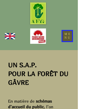
ME
NU
UN S.A.P.
POUR LA FORÊT DU
GÂVRE
En matière de
schémas
d’accueil du public
, l’on