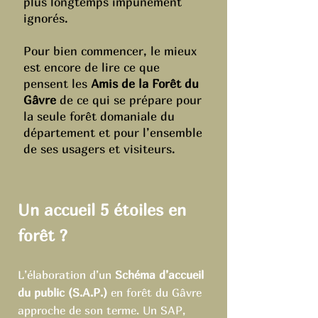
plus longtemps impunément
ignorés.
Pour bien commencer, le mieux
est encore de lire ce que
pensent les
Amis de la Forêt du
Gâvre
de ce qui se prépare pour
la seule forêt domaniale du
département et pour l’ensemble
de ses usagers et visiteurs.
Un accueil 5 étoiles en
forêt ?
L’élaboration d’un
Schéma d’accueil
du public (S.A.P.)
en forêt du Gâvre
approche de son terme. Un SAP,