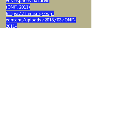
vos espaces naturels
(ONF, 2011)
https://i-cpc.org/wp-
content/uploads/2018/03/ONF-
2011-
Gouvernance_Schema_Accueil_Public.
pdf
Accueillir le public en forêt
Pour permettre à tous de profiter des
loisirs en forêt, l’ONF réalise des
aménagements adaptés et un
entretien régulier des massifs dans le
cadre de la gestion forestière. Une
mission assurée en collaboration avec
de nombreux partenaires locaux.
https://www.onf.fr/onf/lonf-
agit/+/1c::accueillir-le-public-en-
foret.html